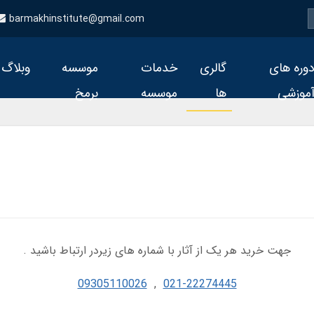
barmakhinstitute@gmail.com
وره های
گالری
خدمات
موسسه
وبلاگ
موزشی
ها
موسسه
برمخ
جهت خرید هر یک از آثار با شماره های زیردر ارتباط باشید .
09305110026
,
021-22274445