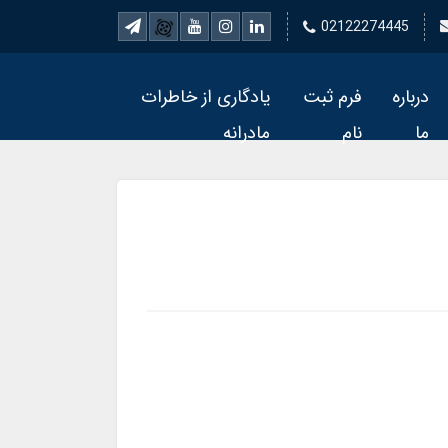
02122274445
درباره
فرم ثبت
یادگاری از خاطرات
ما
نام
مادرانه