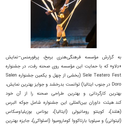
به گزارش مؤسسه فرهنگی‌هنری برمخ، پرفورمنس–نمایش
«دِلاو» که با حمایت این مؤسسه روی صحنه رفت، در جشنواره
Sele Teatero Fest (بخشی از چهل و یکمین جشنواره Salen
Doro در جنوب ایتالیا) توانست بدرخشد و جوایز بهترین نمایش،
بهترین کارگردانی و بهترین طراحی صحنه را از آن خود
کند.هیئت داوران بین‌المللی این جشنواره شامل جوکه البرس
(هلند)، کوینتو رومانیولی (ایتالیا)، یوناس بوزیلیاوسکاس
(لیتوانی) و سیلویا بارتاکووا کومارومیوا (اسلواکی)، جایزه بهترین