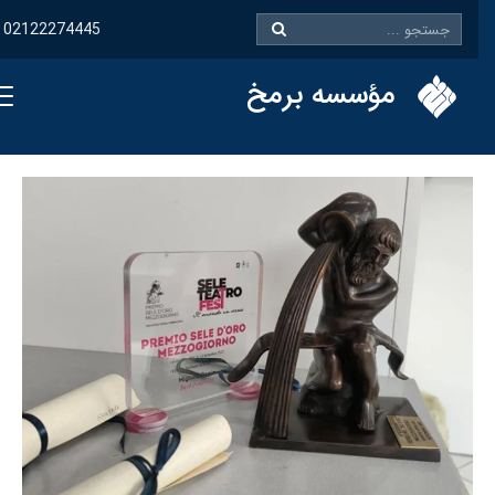
02122274445
مؤسسه برمخ