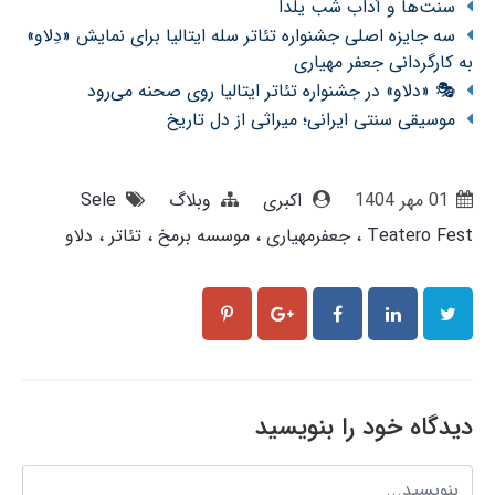
سنت‌ها و آداب شب یلدا
سه جایزه اصلی جشنواره تئاتر سله ایتالیا برای نمایش «دِلاو»
به کارگردانی جعفر مهیاری
🎭 «دلاو» در جشنواره تئاتر ایتالیا روی صحنه می‌رود
موسیقی سنتی ایرانی؛ میراثی از دل تاریخ
01 مهر 1404
اکبری
وبلاگ
Sele
Teatero Fest
جعفرمهیاری
موسسه برمخ
تئاتر
دلاو
دیدگاه خود را بنویسید